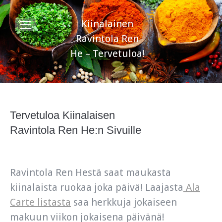
Kiinalainen
Ravintola Ren
He – Tervetuloa!
Tervetuloa Kiinalaisen
Ravintola Ren He:n Sivuille
Ravintola Ren Hestä saat maukasta
kiinalaista ruokaa joka päivä! Laajasta
Ala
Carte listasta
saa herkkuja jokaiseen
makuun viikon jokaisena päivänä!