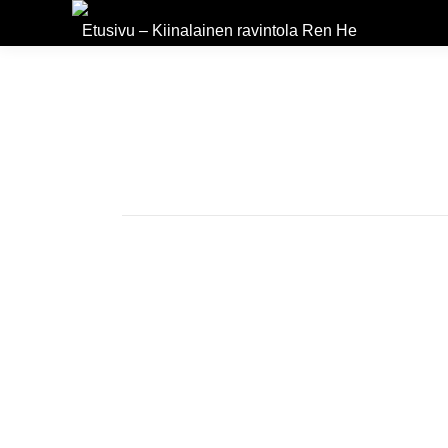
Etusivu – Kiinalainen ravintola Ren He
Duis et aliquet mi. Morbi ac fel
velit quis ante varius placerat.
Stefan Black
web developer