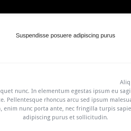
Etusivu – Kiinalainen ravintola Ren He
Suspendisse posuere adipiscing purus
You are here:
Home
Suspendisse posuere adipiscing purus
Aliq
iquet nunc. In elementum egestas ipsum eu sagitt
te. Pellentesque rhoncus arcu sed ipsum malesu
ia, enim nunc porta ante, nec fringilla turpis sap
adipiscing purus et sollicitudin.