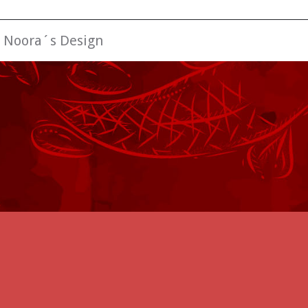
:
Noora´s Design