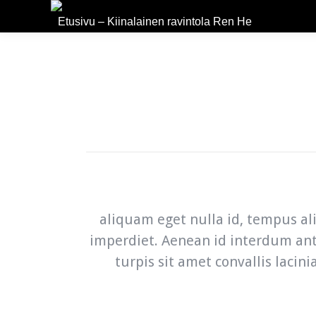
Etusivu – Kiinalainen ravintola Ren He
aliquam eget nulla id, tempus al
imperdiet. Aenean id interdum an
turpis sit amet convallis lacin