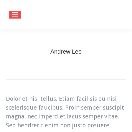
Andrew Lee
You are here:
Home
Testimonials
Andrew Lee
Dolor et nisl tellus. Etiam facilisis eu nisi
scelerisque faucibus. Proin semper suscipit
magna, nec imperdiet lacus semper vitae.
Sed hendrerit enim non justo posuere