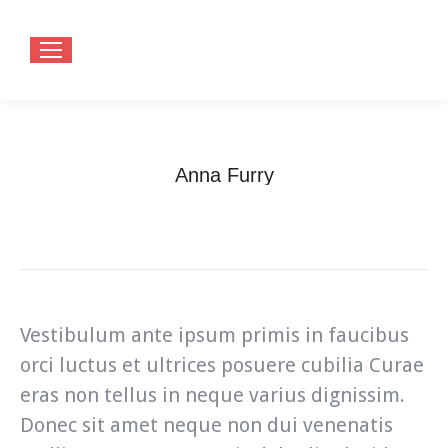
Anna Furry
You are here:
Home
Testimonials
Anna Furry
Vestibulum ante ipsum primis in faucibus
orci luctus et ultrices posuere cubilia Curae
eras non tellus in neque varius dignissim.
Donec sit amet neque non dui venenatis