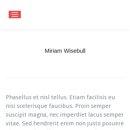
Miriam Wisebull
You are here:
Home
Testimonials
Miriam Wisebull
Phasellus et nisl tellus. Etiam facilisis eu
nisi scelerisque faucibus. Proin semper
suscipit magna, nec imperdiet lacus semper
vitae. Sed hendrerit enim non justo posuere