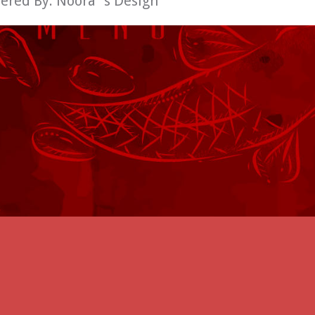
wered By:
Noora´s Design