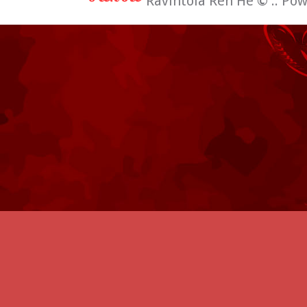
Ravintola Ren He
©
:: Po