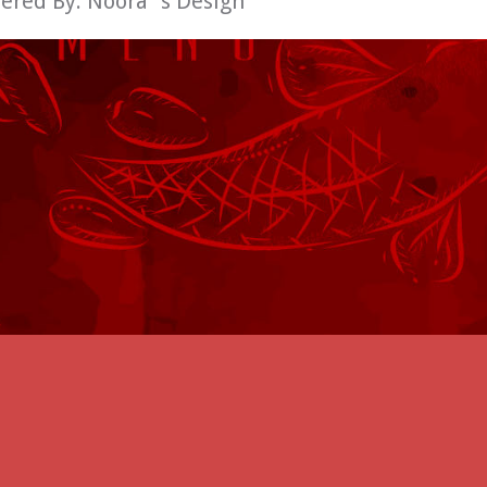
wered By:
Noora´s Design