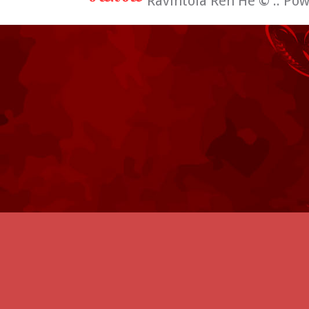
Ravintola Ren He
©
:: Po