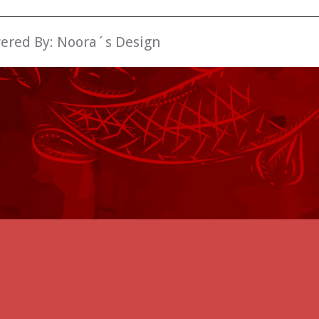
wered By:
Noora´s Design