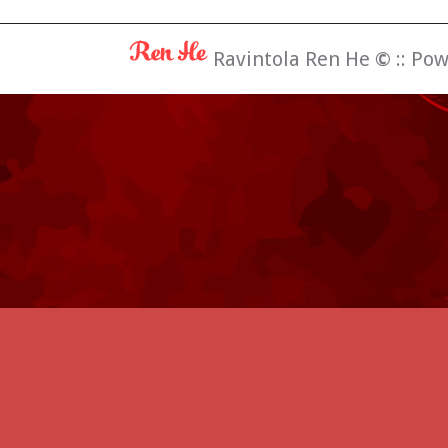
Ravintola Ren He
©
:: Po