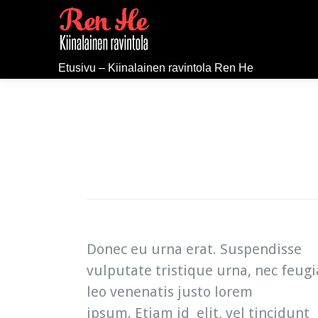
Etusivu – Kiinalainen ravintola Ren He
Donec eu urna erat. Suspendisse
vulputate tristique urna, nec feugi
leo venenatis justo lorem
ipsum. Etiam id elit, vel tincidunt