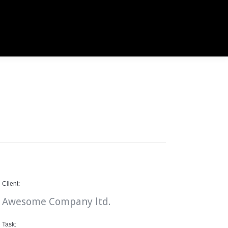
Client:
Awesome Company ltd.
Task: