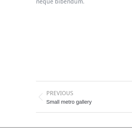
neque bibendum.
Project
navigation
PREVIOUS
Previous
Small metro gallery
project: