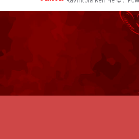
Ravintola Ren He
©
:: Po