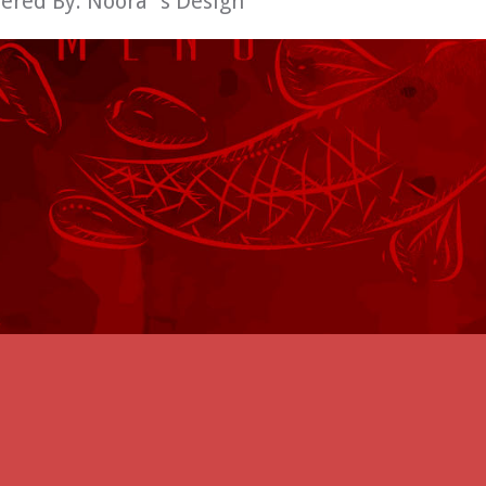
wered By:
Noora´s Design