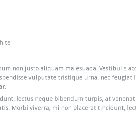
hite
 ipsum non justo aliquam malesuada. Vestibulis 
pendisse vulputate tristique urna, nec feugiat l
ar.
idunt, lectus neque bibendum turpis, at venenati
atis. Morbi viverra, mi non placerat tincidunt, 