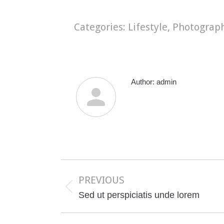
Categories:
Lifestyle
,
Photograp
Author:
admin
Post
navigation
PREVIOUS
Previous
Sed ut perspiciatis unde lorem
post: