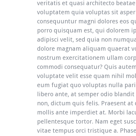
veritatis et quasi architecto beata
voluptatem quia voluptas sit aspern
consequuntur magni dolores eos qu
porro quisquam est, qui dolorem ip
adipisci velit, sed quia non numqu
dolore magnam aliquam quaerat vo
nostrum exercitationem ullam corpor
commodi consequatur? Quis autem 
voluptate velit esse quam nihil mo
eum fugiat quo voluptas nulla par
libero ante, at semper odio blandit
non, dictum quis felis. Praesent at
mollis ante imperdiet at. Morbi lac
pellentesque tortor. Nam eget susc
vitae tempus orci tristique a. Phasel