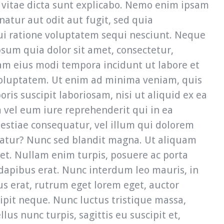
e vitae dicta sunt explicabo. Nemo enim ipsam
atur aut odit aut fugit, sed quia
i ratione voluptatem sequi nesciunt. Neque
sum quia dolor sit amet, consectetur,
am eius modi tempora incidunt ut labore et
luptatem. Ut enim ad minima veniam, quis
is suscipit laboriosam, nisi ut aliquid ex ea
vel eum iure reprehenderit qui in ea
lestiae consequatur, vel illum qui dolorem
iatur? Nunc sed blandit magna. Ut aliquam
 et. Nullam enim turpis, posuere ac porta
 dapibus erat. Nunc interdum leo mauris, in
us erat, rutrum eget lorem eget, auctor
ipit neque. Nunc luctus tristique massa,
lus nunc turpis, sagittis eu suscipit et,