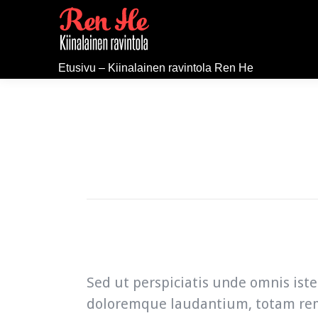
Etusivu – Kiinalainen ravintola Ren He
Sed ut perspiciatis unde omnis ist
doloremque laudantium, totam rem 