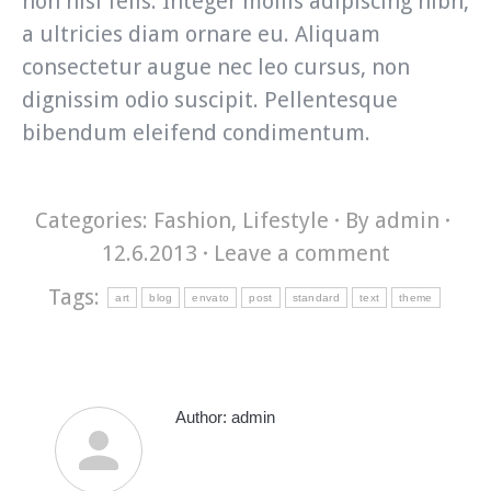
non nisi felis. Integer mollis adipiscing nibh,
a ultricies diam ornare eu. Aliquam
consectetur augue nec leo cursus, non
dignissim odio suscipit. Pellentesque
bibendum eleifend condimentum.
Categories:
Fashion
,
Lifestyle
By
admin
12.6.2013
Leave a comment
Tags:
art
blog
envato
post
standard
text
theme
Author:
admin