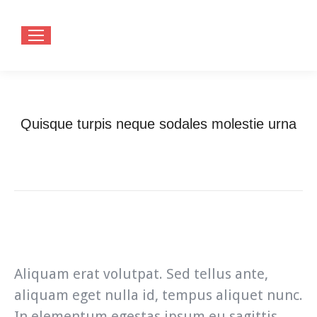
Quisque turpis neque sodales molestie urna
You are here:
Home
Fashion
Quisque turpis neque sodales molestie…
Aliquam erat volutpat. Sed tellus ante,
aliquam eget nulla id, tempus aliquet nunc.
In elementum egestas ipsum eu sagittis.