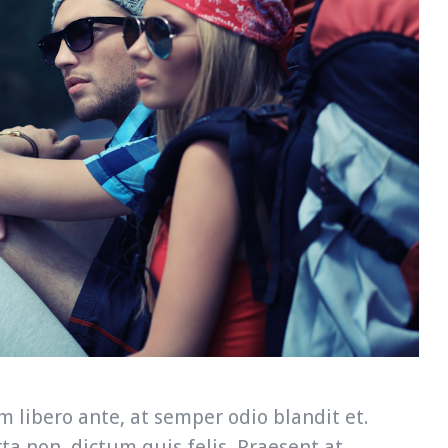
 libero ante, at semper odio blandit et.
a non, dictum quis felis. Praesent at