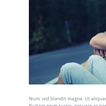
Nunc sed blandit magna. Ut aliquam
Nullam enim turpis, posuere ac port