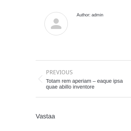
Author:
admin
Post
navigation
PREVIOUS
Totam rem aperiam – eaque ipsa
Previous
quae abillo inventore
post:
Vastaa