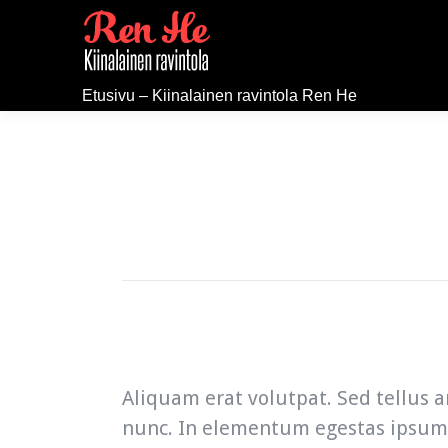
Etusivu – Kiinalainen ravintola Ren He
Aliquam erat volutpat. Sed tellus a
nunc. In elementum egestas ipsum e