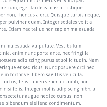
In consequat luctus metus eu volutpat.
retium, eget facilisis massa tristique.
or non, rhoncus a orci. Quisque turpis neque,
per pulvinar quam. Integer sodales velit a
nte. Etiam nec tellus non sapien malesuada
sum malesuada vulputate. Vestibulum
cinia, enim nunc porta ante, nec fringilla
posuere adipiscing purus et sollicitudin. Nam
lerisque et sed risus. Nunc posuere orci nec
e in tortor vel libero sagittis vehicula.
 luctus, felis sapien venenatis nibh, non
n nisi felis. Integer mollis adipiscing nibh, a
consectetur augue nec leo cursus, non
sque bibendum eleifend condimentum.