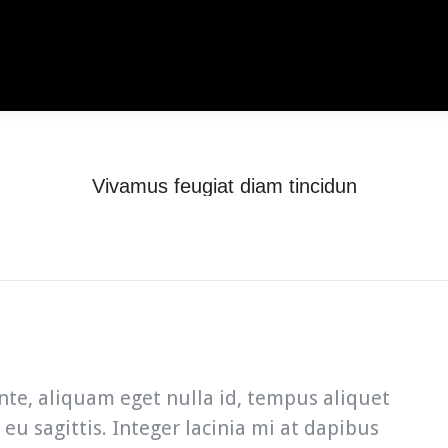
Etusivu – Kiinalainen ravintola Ren He
Vivamus feugiat diam tincidun
You are here:
Home
Career
Vivamus feugiat diam tincidun
nte, aliquam eget nulla id, tempus aliquet
u sagittis. Integer lacinia mi at dapibus