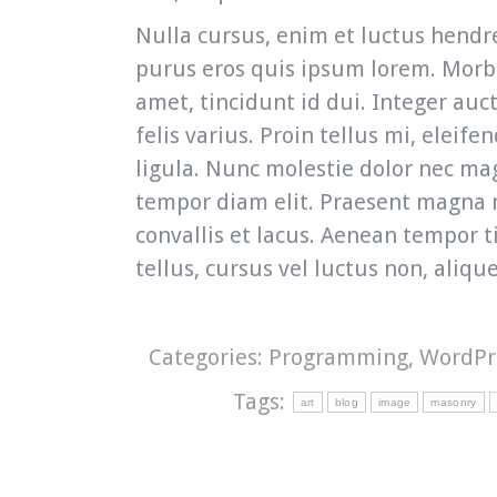
Nulla cursus, enim et luctus hendrer
purus eros quis ipsum lorem. Morb
amet, tincidunt id dui. Integer auc
felis varius. Proin tellus mi, eleif
ligula. Nunc molestie dolor nec m
tempor diam elit. Praesent magna 
convallis et lacus. Aenean tempor 
tellus, cursus vel luctus non, aliqu
Categories:
Programming
,
WordPr
Tags:
art
blog
image
masonry