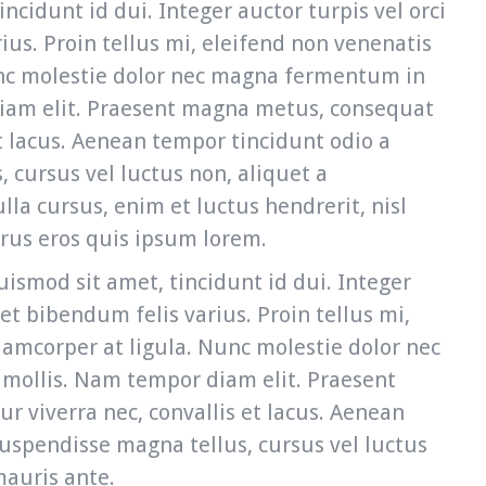
cidunt id dui. Integer auctor turpis vel orci
ius. Proin tellus mi, eleifend non venenatis
unc molestie dolor nec magna fermentum in
diam elit. Praesent magna metus, consequat
et lacus. Aenean tempor tincidunt odio a
 cursus vel luctus non, aliquet a
la cursus, enim et luctus hendrerit, nisl
purus eros quis ipsum lorem.
smod sit amet, tincidunt id dui. Integer
met bibendum felis varius. Proin tellus mi,
lamcorper at ligula. Nunc molestie dolor nec
mollis. Nam tempor diam elit. Praesent
 viverra nec, convallis et lacus. Aenean
Suspendisse magna tellus, cursus vel luctus
mauris ante.