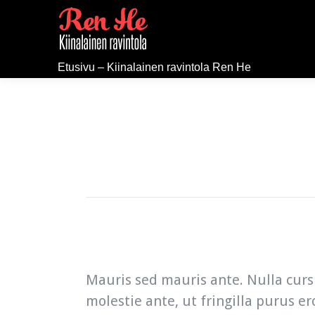
Etusivu – Kiinalainen ravintola Ren He
Mauris sed mauris ante. Nulla cursu
molestie ante, ut fringilla purus e