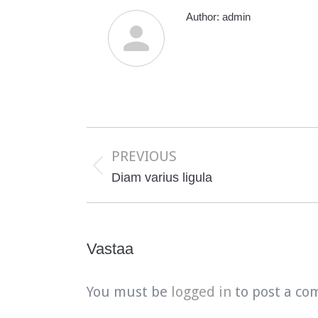
Author:
admin
Post
navigation
PREVIOUS
Previous
Diam varius ligula
post:
Vastaa
You must be
logged in
to post a co