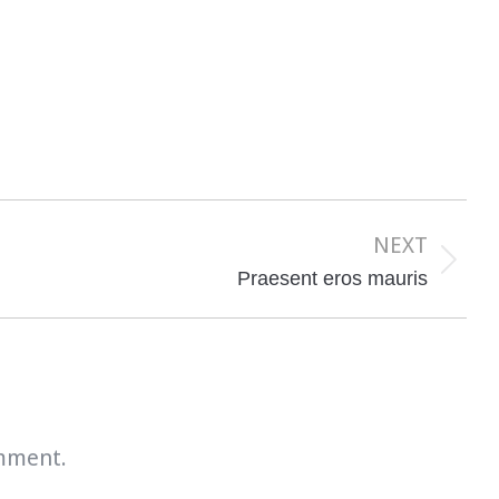
NEXT
Next
Praesent eros mauris
post:
mment.