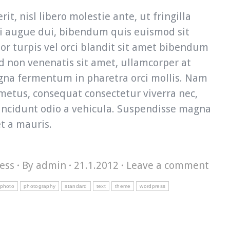
it, nisl libero molestie ante, ut fringilla
i augue dui, bibendum quis euismod sit
tor turpis vel orci blandit sit amet bibendum
end non venenatis sit amet, ullamcorper at
agna fermentum in pharetra orci mollis. Nam
metus, consequat consectetur viverra nec,
tincidunt odio a vehicula. Suspendisse magna
et a mauris.
ess
By
admin
21.1.2012
Leave a comment
photo
photography
standard
text
theme
wordpress