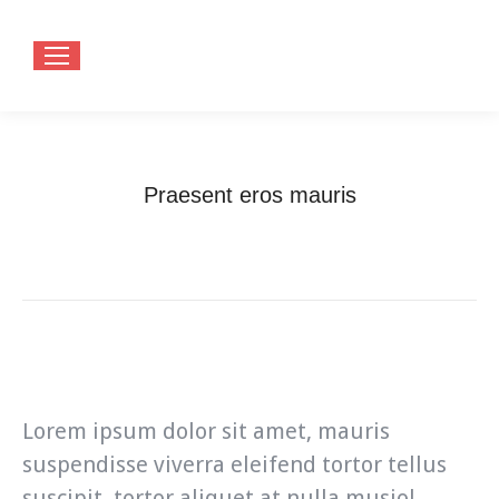
Praesent eros mauris
You are here:
Home
Programming
Praesent eros mauris
Lorem ipsum dolor sit amet, mauris
suspendisse viverra eleifend tortor tellus
suscipit, tortor aliquet at nulla musiol