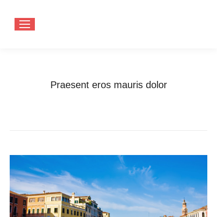
Praesent eros mauris dolor
You are here:
Home
Programming
Praesent eros mauris dolor