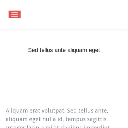
Sed tellus ante aliquam eget
You are here:
Home
Career
Sed tellus ante aliquam eget
Aliquam erat volutpat. Sed tellus ante,
aliquam eget nulla id, tempus sagittis.
Integer lacinia mi at dapibus imperdiet.