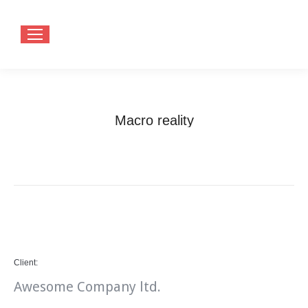
Macro reality
You are here:
Home
Project
Macro reality
Client:
Awesome Company ltd.